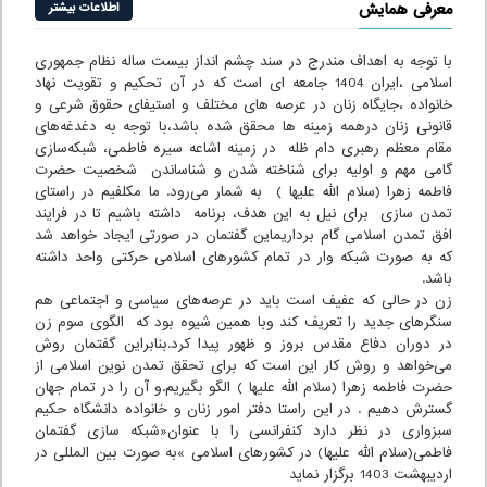
معرفی همایش
اطلاعات بیشتر
با توجه به اهداف مندرج در سند چشم انداز بیست ساله نظام جمهوری
اسلامی ،ایران 1404 جامعه ای است که در آن تحکیم و تقویت نهاد
خانواده ،جایگاه زنان در عرصه های مختلف و استیفای حقوق شرعی و
قانونی زنان درهمه زمینه ها محقق شده باشد،با توجه به دغدغه‌های
مقام معظم رهبری دام ظله در زمینه اشاعه سیره فاطمی، شبکه‌سازی
گامی مهم و اولیه برای شناخته شدن و شناساندن شخصیت حضرت
فاطمه زهرا (سلام الله علیها ) به شمار می‌رود. ما مکلفیم در راستای
تمدن سازی برای نیل به این هدف، برنامه داشته باشیم تا در فرایند
افق تمدن اسلامی گام برداریماین گفتمان در صورتی ایجاد خواهد شد
که به صورت شبکه وار در تمام کشورهای اسلامی حرکتی واحد داشته
باشد.
زن در حالی که عفیف است باید در عرصه‌های سیاسی و اجتماعی هم
سنگرهای جدید را تعریف کند وبا همین شیوه بود که الگوی سوم زن
در دوران دفاع مقدس بروز و ظهور پیدا کرد.بنابراین گفتمان روش
می‌خواهد و روش کار این است که برای تحقق تمدن نوین اسلامی از
حضرت فاطمه زهرا (سلام الله علیها ) الگو بگیریم.و آن را در تمام جهان
گسترش دهیم . در این راستا دفتر امور زنان و خانواده دانشگاه حکیم
سبزواری در نظر دارد کنفرانسی را با عنوان«شبکه سازی گفتمان
فاطمی(سلام الله علیها) در کشورهای اسلامی »به صورت بین المللی در
اردیبهشت 1403 برگزار نماید