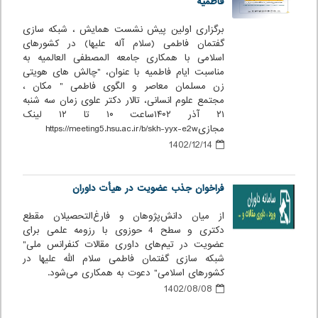
فاطمیه
برگزاری اولین پیش نشست همایش ، شبکه سازی
گفتمان فاطمی (سلام آله علیها) در کشورهای
اسلامی با همکاری جامعه المصطفی العالمیه به
مناسبت ایام فاطمیه با عنوان، "چالش های هویتی
زن مسلمان معاصر و الگوی فاطمی " مکان ،
مجتمع علوم انسانی، تالار دکتر علوی زمان سه شنبه
۲۱ آذر ۱۴۰۲ساعت ۱۰ تا ۱۲ لینک
مجازیhttps://meeting5.hsu.ac.ir/b/skh-yyx-e2w
1402/12/14
فراخوان جذب عضویت در هیأت داوران
از میان دانش‌پژوهان و فارغ‌التحصیلان مقطع
دکتری و سطح 4 حوزوی با رزومه علمی برای
عضویت در تیم‌های داوری مقالات کنفرانس ملی"
شبکه سازی گفتمان فاطمی سلام الله علیها در
کشورهای اسلامی" دعوت به همکاری می‌شود.
1402/08/08