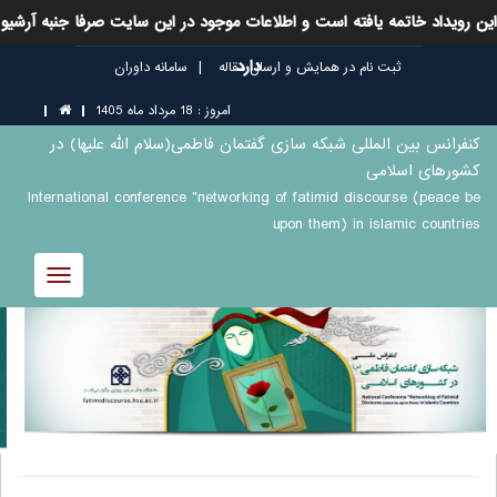
این رویداد خاتمه یافته است و اطلاعات موجود در این سایت صرفا جنبه آرشیو
دارد
ثبت نام در همایش و ارسال مقاله
سامانه داوران
امروز : 18 مرداد ماه 1405
کنفرانس بین المللی شبکه سازی گفتمان فاطمی(سلام الله علیها) در
کشورهای اسلامی
International conference "networking of fatimid discourse (peace be
upon them) in islamic countries
Toggle
avigation